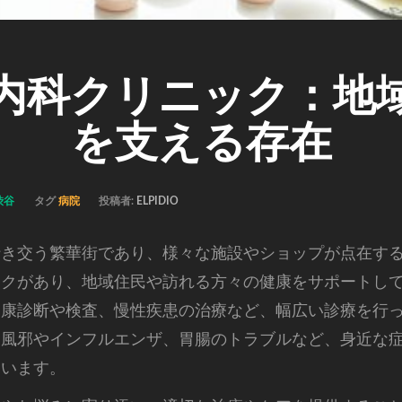
内科クリニック：地
を支える存在
渋谷
タグ
病院
投稿者:
ELPIDIO
行き交う繁華街であり、様々な施設やショップが点在す
ックがあり、地域住民や訪れる方々の健康をサポートし
健康診断や検査、慢性疾患の治療など、幅広い診療を行
な風邪やインフルエンザ、胃腸のトラブルなど、身近な
ています。