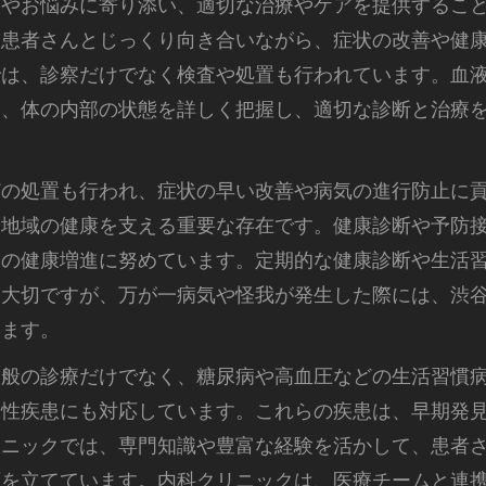
状やお悩みに寄り添い、適切な治療やケアを提供するこ
、患者さんとじっくり向き合いながら、症状の改善や健
では、診察だけでなく検査や処置も行われています。血
て、体の内部の状態を詳しく把握し、適切な診断と治療
どの処置も行われ、症状の早い改善や病気の進行防止に
、地域の健康を支える重要な存在です。健康診断や予防
民の健康増進に努めています。定期的な健康診断や生活
も大切ですが、万が一病気や怪我が発生した際には、渋
きます。
一般の診療だけでなく、糖尿病や高血圧などの生活習慣
慢性疾患にも対応しています。これらの疾患は、早期発
リニックでは、専門知識や豊富な経験を活かして、患者
画を立てています。内科クリニックは、医療チームと連