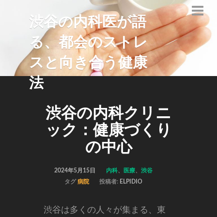
渋谷の内科医が語
る、都会のストレ
スと向き合う健康
法
渋谷の内科クリニ
ック：健康づくり
の中心
2024年5月15日
内科
、
医療
、
渋谷
タグ
病院
投稿者:
ELPIDIO
渋谷は多くの人々が集まる、東