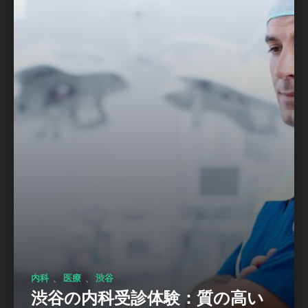
、
、
内科
医療
渋谷
渋谷の内科受診体験：質の高い